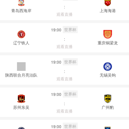
:
青岛西海岸
上海海港
观看直播
世界杯
19:00
:
辽宁铁人
重庆铜梁龙
观看直播
世界杯
19:00
:
陕西联合月亮泊队
无锡吴钩
观看直播
世界杯
19:00
:
苏州东吴
广州豹
观看直播
世界杯
19:00