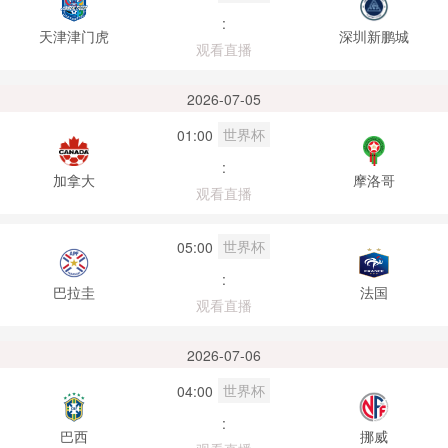
:
天津津门虎
深圳新鹏城
观看直播
2026-07-05
世界杯
01:00
:
加拿大
摩洛哥
观看直播
世界杯
05:00
:
巴拉圭
法国
观看直播
2026-07-06
世界杯
04:00
:
巴西
挪威