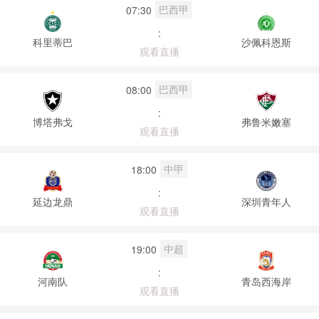
巴西甲
07:30
:
科里蒂巴
沙佩科恩斯
观看直播
巴西甲
08:00
:
博塔弗戈
弗鲁米嫩塞
观看直播
中甲
18:00
:
延边龙鼎
深圳青年人
观看直播
中超
19:00
:
河南队
青岛西海岸
观看直播