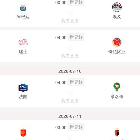
世界杯
00:00
:
阿根廷
埃及
观看直播
世界杯
04:00
:
瑞士
哥伦比亚
观看直播
2026-07-10
世界杯
04:00
:
法国
摩洛哥
观看直播
2026-07-11
世界杯
03:00
: