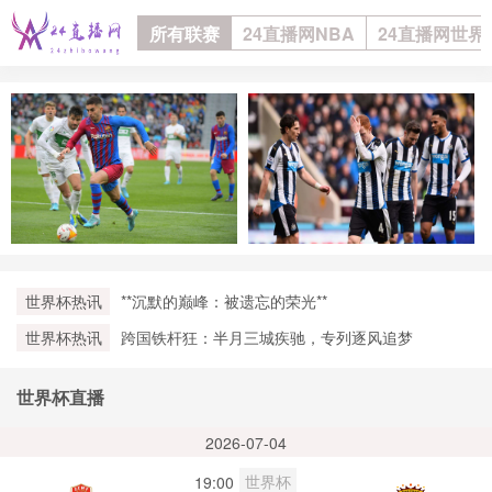
所有联赛
24直播网NBA
24直播网世界
世界杯热讯
**沉默的巅峰：被遗忘的荣光**
世界杯热讯
跨国铁杆狂：半月三城疾驰，专列逐风追梦
世界杯直播
2026-07-04
世界杯
19:00