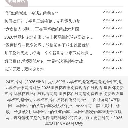
最新资讯
2026-07-20
**沉默的巅峰：被遗忘的荣光**
2026-07-20
跨国铁杆狂：半月三城疾驰，专列逐风追梦
2026-07-20
“六次换人”规则，正在重塑教练的战术基因
2026-07-19
2026世界杯东北走廊：波士顿至纽约球迷高铁专线
2026-07-19
直通计划
“深度博弈与概率边界：轮换策略下的出线最优解”
2026-07-19
基于您的需求，提供一个全新且专业度不减的标
2026-07-18
题：<br /> <br /> **面向极端热应激的2026世界杯
姆巴佩117秒双响逆转，世界杯决赛封神之战
2026-07-18
场馆：智能水冷网络的自适应调控与动态补给策略
点球无双，双响定乾坤
研究**
24直播网【2026FIFA】提供2026世界杯直播免费高清无插件直播,
世界杯录像高清回放,2026世界杯直播免费观看在线观看,世界杯免费
直播,世界杯直播在线观看高清,世界杯在线高清免费直播,免费观看世
界杯直播网站,世界杯直播在线观看免费无插件。欢迎访问24直播
网，本网站上的所有内容受版权保护。未经许可，禁止复制、修
改、传播或利用本网站上的任何内容。本网站部分内容来源于互联
网，若有侵犯了您的版权请随时与我们联系。页面更新时间：2026
年08月06日06时35分