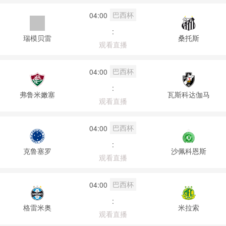
巴西杯
04:00
:
瑞模贝雷
桑托斯
观看直播
巴西杯
04:00
:
弗鲁米嫩塞
瓦斯科达伽马
观看直播
巴西杯
04:00
:
克鲁塞罗
沙佩科恩斯
观看直播
巴西杯
04:00
:
格雷米奥
米拉索
观看直播