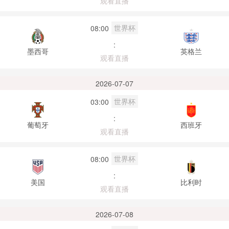
观看直播
世界杯
08:00
:
墨西哥
英格兰
观看直播
2026-07-07
世界杯
03:00
:
葡萄牙
西班牙
观看直播
世界杯
08:00
:
美国
比利时
观看直播
2026-07-08