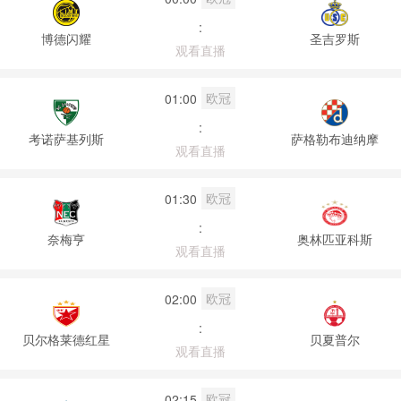
:
博德闪耀
圣吉罗斯
观看直播
欧冠
01:00
:
考诺萨基列斯
萨格勒布迪纳摩
观看直播
欧冠
01:30
:
奈梅亨
奥林匹亚科斯
观看直播
欧冠
02:00
:
贝尔格莱德红星
贝夏普尔
观看直播
欧冠
02:15