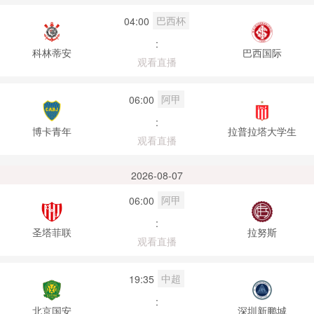
巴西杯
04:00
:
科林蒂安
巴西国际
观看直播
阿甲
06:00
:
博卡青年
拉普拉塔大学生
观看直播
2026-08-07
阿甲
06:00
:
圣塔菲联
拉努斯
观看直播
中超
19:35
:
北京国安
深圳新鹏城