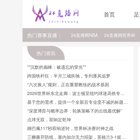
首页
足
热门赛事直播：
24直播网NBA
24直播网世界杯
24直播网中超
24直播网法乙
热门资讯
24直播网NBA排行榜
24直播网N
**沉默的巅峰：被遗忘的荣光**
跨国铁杆狂：半月三城疾驰，专列逐风追梦
24直播网NBA雷霆
24直播网NB
“六次换人”规则，正在重塑教练的战术基因
2026世界杯东北走廊：波士顿至纽约球迷高铁专线
直通计划
基于您的需求，提供一个全新且专业度不减的标题：
<br /> <br /> **面向极端热应激的2026世界杯场馆：
“深度博弈与概率边界：轮换策略下的出线最优解”
智能水冷网络的自适应调控与动态补给策略研究**
点球无双，双响定乾坤
姆巴佩117秒双响逆转，世界杯决赛封神之战
三狮撕开防线，塞内加尔无力招架，英格兰3-1挺进