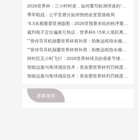
八强
2026世界杯：三小时时差，如何重写欧洲球迷的“观
赛生物钟”
季军暗战：公平竞赛分如何悄然改变晋级格局
“8.5名额重塑亚洲版图：2026世预赛末轮的秩序重构
与势力洗牌”
裁判电子定位偏差引热议，世界杯9.15米人墙距离成
争议焦点
**骨传导耳机颠覆世界杯替补席：助教远程指令频次
首度被量化曝光**
**骨传导耳机颠覆世界杯替补席：助教远程指令频次
首度被量化曝光**
跨时区五小时飞行：2026世界杯球员的昼夜节律适
应挑战
智能边旗与角球感应技术：美加墨世界杯判罚精度再
升级
智能边旗与角球感应技术：美加墨世界杯判罚精度再
升级
VAR室多线作战：2026世界杯人力调度策略前瞻
美加墨世界杯前瞻：首秀球队的历史首胜几率
赛事推荐
美加墨世界杯前瞻：首秀球队的历史首胜几率
《2010年经典重演！墨西哥再战南非，15年后胜负
悬念如何？》
《15万人的奇迹：库拉索能否改写世界杯最小参赛国
的历史？》
紫胸苇鳽成世界杯赛后球迷“放生”主角，生态与热情
交织引关注
世界杯塞内加尔！马内率队捍卫非洲荣耀