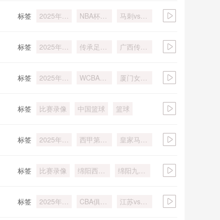
标签
2025年
NBA杯西
马刺vs湖
12月11日
部1/4决
人
赛
标签
2025年
传承足球
广西传承
12月9日
明星联赛
明星vs昆
冠军组第
明凤凰橡
标签
2025年
2轮
WCBA常
胶
厦门女篮
12月9日
规赛
vs福建女
篮
标签
比赛录像
中国篮球
篮球
标签
2025年
西甲第15
皇家马德
12月8日
轮
里vs塞尔
塔
标签
比赛录像
绵阳西南
绵阳九洲
科技大学
长虹
标签
2025年
CBA俱乐
江苏vs合
12月5日
部杯武汉
肥狂风