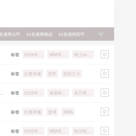
4直播网法甲
24直播网葡超
24直播网西甲
4直播网NBA直播
24直播网NBA积分榜
标签
2026年4
NBA常规
骑士vs灰
月7日
赛
熊
士
24直播网NBA老鹰
24直播网NBA马刺
标签
比赛录像
意甲
亚特兰大
标签
2025年
省港杯邀
吴川青年
回
12月31日
请赛半决
vs肇庆高
赛
要金利诚
标签
比赛录像
篮球
浙BA
峻
标签
2025年
NBA常规
凯尔特人