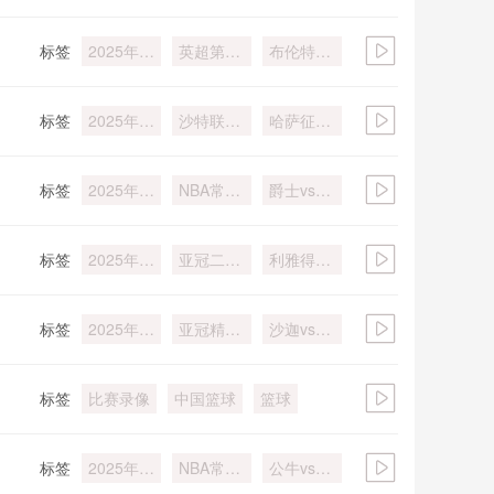
12月27日
赛
vs步行者
标签
2025年
英超第18
布伦特福
12月28日
轮
德vs伯恩
茅斯
标签
2025年
沙特联第
哈萨征服
12月26日
11轮
vs吉达国
民
标签
2025年
NBA常规
爵士vs掘
12月23日
赛
金
标签
2025年
亚冠二级
利雅得胜
12月25日
小组赛D
利vs扎瓦
组第6轮
拉体育
标签
2025年
亚冠精英
沙迦vs利
12月23日
联赛西亚
雅得新月
区第6轮
标签
比赛录像
中国篮球
篮球
标签
2025年
NBA常规
公牛vs骑
12月20日
赛
士